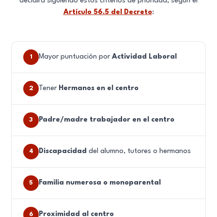
decidirá siguiendo estos criterios de prioridad, según el
Artículo 56.5 del Decreto
:
Mayor puntuación por
Actividad Laboral
1
Tener
Hermanos en el centro
2
Padre/madre trabajador en el centro
3
Discapacidad
del alumno, tutores o hermanos
4
Familia numerosa o monoparental
5
Proximidad al centro
6